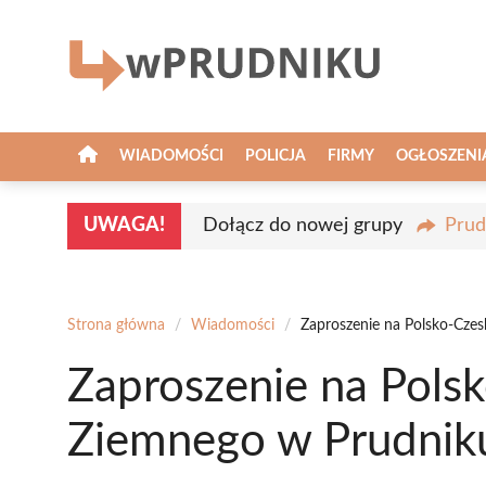
Przejdź
do
treści
WIADOMOŚCI
POLICJA
FIRMY
OGŁOSZENI
UWAGA!
Dołącz do nowej grupy
Prud
Strona główna
/
Wiadomości
/
Zaproszenie na Polsko-Czes
Zaproszenie na Polsk
Ziemnego w Prudnik