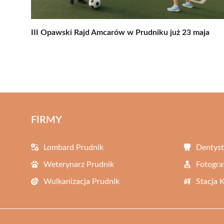
III Opawski Rajd Amcarów w Prudniku już 23 maja
FIRMY
Lombard Prudnik
Dentyst
Weterynarz Prudnik
Fotogra
Wulkanizacja Prudnik
Stacja 