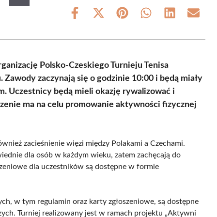
Share
Share
Share
Share
Share
Share
on
on
on
on
on
on
Facebook
X
Pinterest
WhatsApp
LinkedIn
Email
(Twitter)
rganizację Polsko-Czeskiego Turnieju Tenisa
 Zawody zaczynają się o godzinie 10:00 i będą miały
. Uczestnicy będą mieli okazję rywalizować i
rzenie ma na celu promowanie aktywności fizycznej
 również zacieśnienie więzi między Polakami a Czechami.
wiednie dla osób w każdym wieku, zatem zachęcają do
oszeniowe dla uczestników są dostępne w formie
ych, w tym regulamin oraz karty zgłoszeniowe, są dostępne
h. Turniej realizowany jest w ramach projektu „Aktywni