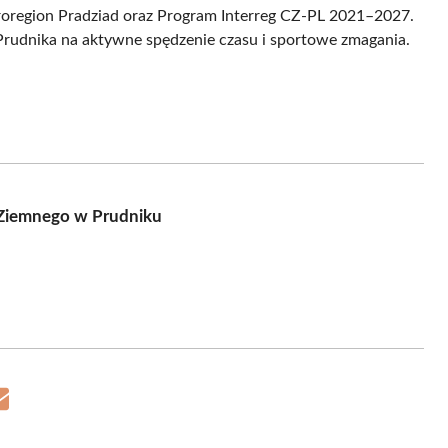
roregion Pradziad oraz Program Interreg CZ-PL 2021–2027.
Prudnika na aktywne spędzenie czasu i sportowe zmagania.
a Ziemnego w Prudniku
Share
on
Email