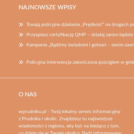
NAJNOWSZE WPISY
Trwają policyjne działania „Prędkość” na drogach 
Przyspiesz certyfikację QMP – działaj zanim będzie
Kampania „Bądźmy świadomi i gotowi – zanim zawy
Policyjna interwencja zakończona pościgiem w gm
O NAS
wprudniku.pl - Twój lokalny serwis informacyjny
z Prudnika i okolic. Znajdziesz tu najświeższe
wiadomości z regionu, aby być na bieżąco z tym,
co dzieje się w Twojej okolicy. Bądź informowany