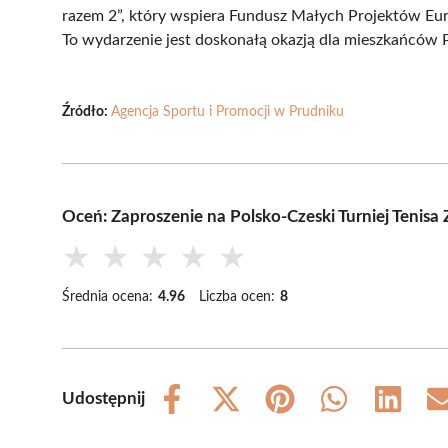
razem 2”, który wspiera Fundusz Małych Projektów Eu
To wydarzenie jest doskonałą okazją dla mieszkańców 
Źródło:
Agencja Sportu i Promocji w Prudniku
Oceń: Zaproszenie na Polsko-Czeski Turniej Tenis
★
★
★
★
★
Średnia ocena:
4.96
Liczba ocen:
8
Udostępnij
Share
Share
Share
Share
Share
on
on
on
on
on
Facebook
X
Pinterest
WhatsApp
LinkedIn