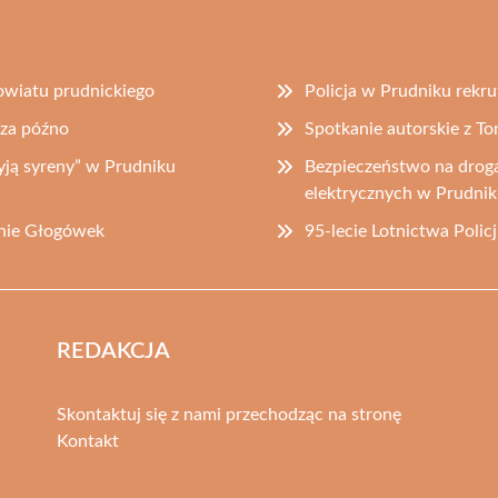
powiatu prudnickiego
Policja w Prudniku rekr
 za późno
Spotkanie autorskie z 
ją syreny” w Prudniku
Bezpieczeństwo na droga
elektrycznych w Prudni
inie Głogówek
95-lecie Lotnictwa Polic
REDAKCJA
Skontaktuj się z nami przechodząc na stronę
Kontakt