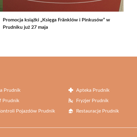
Promocja książki „Księga Fränklów i Pinkusów” w
Prudniku już 27 maja
a Prudnik
Apteka Prudnik
f Prudnik
Fryzjer Prudnik
Kontroli Pojazdów Prudnik
Restauracje Prudnik