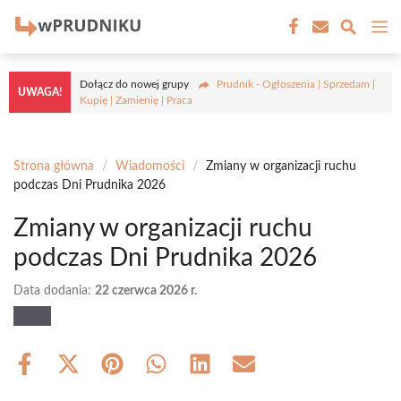
Przejdź
M
do
treści
Dołącz do nowej grupy
Prudnik - Ogłoszenia | Sprzedam |
UWAGA!
Kupię | Zamienię | Praca
Strona główna
/
Wiadomości
/
Zmiany w organizacji ruchu
podczas Dni Prudnika 2026
Zmiany w organizacji ruchu
podczas Dni Prudnika 2026
Data dodania:
22 czerwca 2026 r.
Share
Share
Share
Share
Share
Share
on
on
on
on
on
on
Facebook
X
Pinterest
WhatsApp
LinkedIn
Email