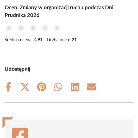
Oceń: Zmiany w organizacji ruchu podczas Dni
Prudnika 2026
★
★
★
★
★
Średnia ocena:
4.91
Liczba ocen:
21
Udostępnij
Share
Share
Share
Share
Share
Share
on
on
on
on
on
on
Facebook
X
Pinterest
WhatsApp
LinkedIn
Email
(Twitter)