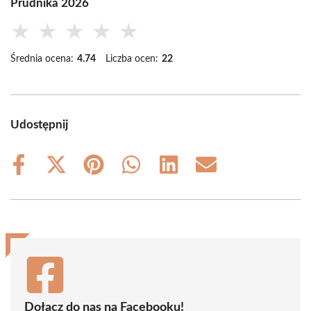
Prudnika 2026
★
★
★
★
★
Średnia ocena:
4.74
Liczba ocen:
22
Udostępnij
Share
Share
Share
Share
Share
Share
on
on
on
on
on
on
Facebook
X
Pinterest
WhatsApp
LinkedIn
Email
(Twitter)
Dołącz do nas na Facebooku!