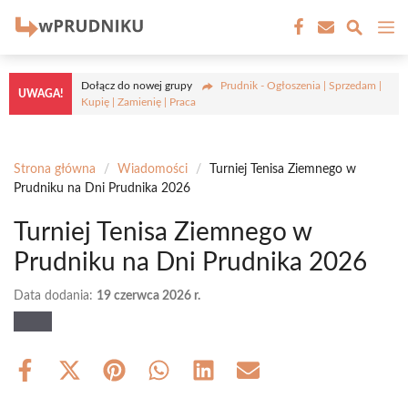
Przejdź
M
do
treści
Dołącz do nowej grupy
Prudnik - Ogłoszenia | Sprzedam |
UWAGA!
Kupię | Zamienię | Praca
Strona główna
/
Wiadomości
/
Turniej Tenisa Ziemnego w
Prudniku na Dni Prudnika 2026
Turniej Tenisa Ziemnego w
Prudniku na Dni Prudnika 2026
Data dodania:
19 czerwca 2026 r.
Share
Share
Share
Share
Share
Share
on
on
on
on
on
on
Facebook
X
Pinterest
WhatsApp
LinkedIn
Email