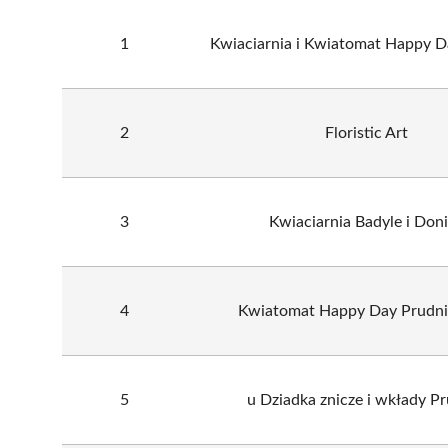
1
Kwiaciarnia i Kwiatomat Happy D
2
Floristic Art
3
Kwiaciarnia Badyle i Don
4
Kwiatomat Happy Day Prudni
5
u Dziadka znicze i wkłady P