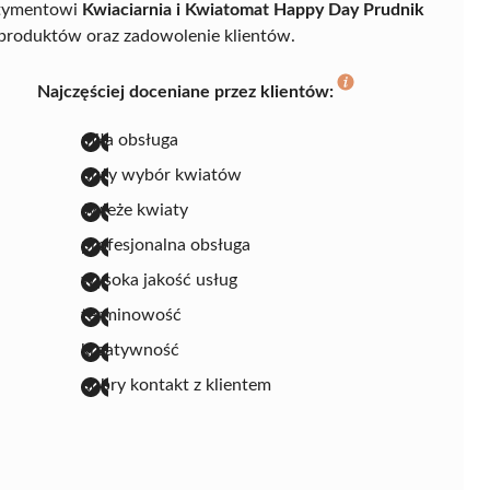
ortymentowi
Kwiaciarnia i Kwiatomat Happy Day Prudnik
ć produktów oraz zadowolenie klientów.
Najczęściej doceniane przez klientów:
miła obsługa
duży wybór kwiatów
świeże kwiaty
profesjonalna obsługa
wysoka jakość usług
terminowość
kreatywność
dobry kontakt z klientem