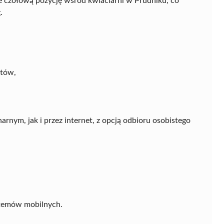
 czołową pozycję wśród kwiaciarni w Prudniku, co
.
etów,
rnym, jak i przez internet, z opcją odbioru osobistego
stemów mobilnych.