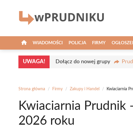
Przejdź
do
treści
WIADOMOŚCI
POLICJA
FIRMY
OGŁOSZE
UWAGA!
Dołącz do nowej grupy
Prud
Strona główna
/
Firmy
/
Zakupy i Handel
/
Kwiaciarnia P
Kwiaciarnia Prudnik 
2026 roku