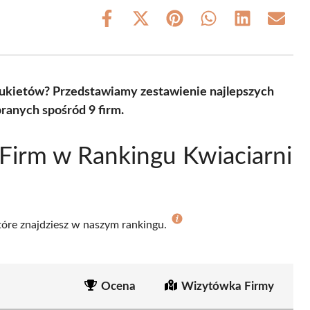
Share
Share
Share
Share
Share
Share
on
on
on
on
on
on
Facebook
X
Pinterest
WhatsApp
LinkedIn
Email
(Twitter)
ukietów? Przedstawiamy zestawienie najlepszych
ranych spośród 9 firm.
Firm w Rankingu Kwiaciarni
które znajdziesz w naszym rankingu.
Ocena
Wizytówka Firmy