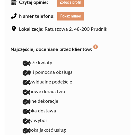
Czytaj opinie:
Zobacz profil
Numer telefonu:
Pokaż numer
Lokalizacja:
Ratuszowa 2, 48-200 Prudnik
Najczęściej doceniane przez klientów:
świeże kwiaty
miła i pomocna obsługa
indywidualne podejście
fachowe doradztwo
piękne dekoracje
szybka dostawa
duży wybór
wysoka jakość usług