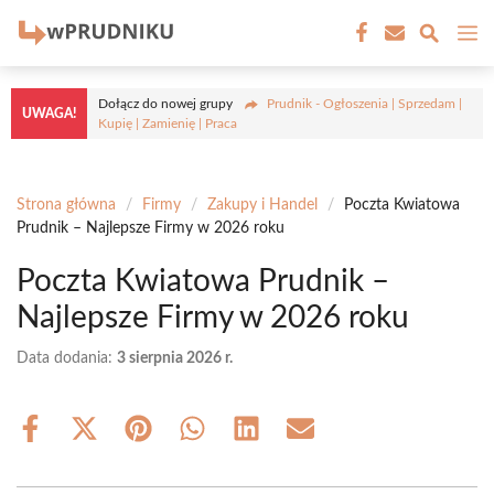
Przejdź
M
do
treści
Dołącz do nowej grupy
Prudnik - Ogłoszenia | Sprzedam |
UWAGA!
Kupię | Zamienię | Praca
Strona główna
/
Firmy
/
Zakupy i Handel
/
Poczta Kwiatowa
Prudnik – Najlepsze Firmy w 2026 roku
Poczta Kwiatowa Prudnik –
Najlepsze Firmy w 2026 roku
Data dodania:
3 sierpnia 2026 r.
Share
Share
Share
Share
Share
Share
on
on
on
on
on
on
Facebook
X
Pinterest
WhatsApp
LinkedIn
Email
(Twitter)