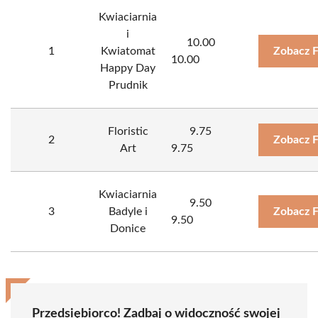
Kwiaciarnia
i
10.00
1
Kwiatomat
Zobacz 
10.00
Happy Day
Prudnik
Floristic
9.75
2
Zobacz 
Art
9.75
Kwiaciarnia
9.50
3
Badyle i
Zobacz 
9.50
Donice
Przedsiębiorco! Zadbaj o widoczność swojej