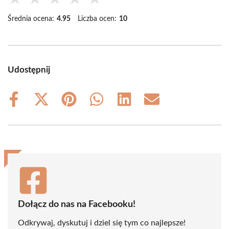
Średnia ocena:
4.95
Liczba ocen:
10
Udostępnij
Share
Share
Share
Share
Share
Share
on
on
on
on
on
on
Facebook
X
Pinterest
WhatsApp
LinkedIn
Email
(Twitter)
Dołącz do nas na Facebooku!
Odkrywaj, dyskutuj i dziel się tym co najlepsze!