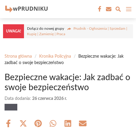
Przejdź
M
do
treści
Dołącz do nowej grupy
Prudnik - Ogłoszenia | Sprzedam |
UWAGA!
Kupię | Zamienię | Praca
Strona główna
/
Kronika Policyjna
/
Bezpieczne wakacje: Jak
zadbać o swoje bezpieczeństwo
Bezpieczne wakacje: Jak zadbać o
swoje bezpieczeństwo
Data dodania:
26 czerwca 2026 r.
Share
Share
Share
Share
Share
Share
on
on
on
on
on
on
Facebook
X
Pinterest
WhatsApp
LinkedIn
Email