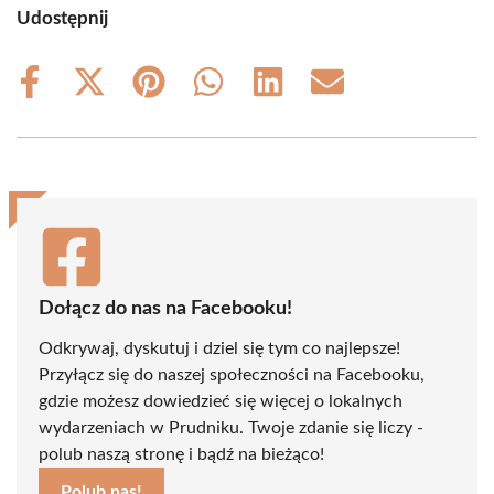
Udostępnij
Share
Share
Share
Share
Share
Share
on
on
on
on
on
on
Facebook
X
Pinterest
WhatsApp
LinkedIn
Email
(Twitter)
Dołącz do nas na Facebooku!
Odkrywaj, dyskutuj i dziel się tym co najlepsze!
Przyłącz się do naszej społeczności na Facebooku,
gdzie możesz dowiedzieć się więcej o lokalnych
wydarzeniach w Prudniku. Twoje zdanie się liczy -
polub naszą stronę i bądź na bieżąco!
Polub nas!