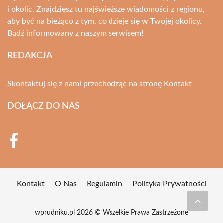
i okolic. Znajdziesz tu najświeższe wiadomości z regionu,
aby być na bieżąco z tym, co dzieje się w Twojej okolicy.
Bądź informowany z naszym serwisem!
REDAKCJA
Skontaktuj się z nami przechodząc na stronę
Kontakt
DOŁĄCZ DO NAS
Kontakt
O Nas
Regulamin
Polityka Prywatności
wprudniku.pl 2026 © Wszelkie Prawa Zastrzeżone