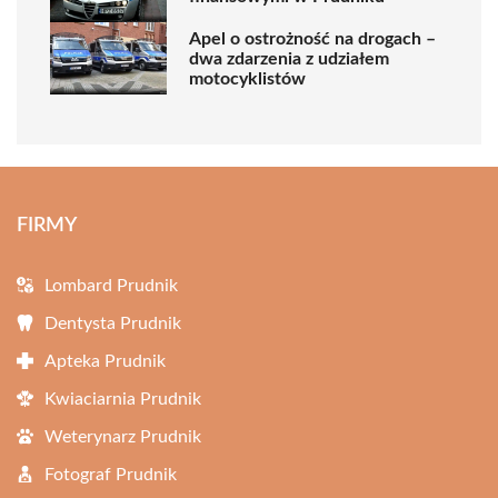
Apel o ostrożność na drogach –
dwa zdarzenia z udziałem
motocyklistów
FIRMY
Lombard Prudnik
Dentysta Prudnik
Apteka Prudnik
Kwiaciarnia Prudnik
Weterynarz Prudnik
Fotograf Prudnik