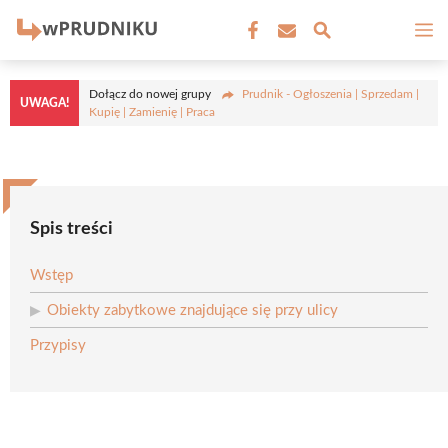
Przejdź
M
do
treści
Dołącz do nowej grupy
Prudnik - Ogłoszenia | Sprzedam |
UWAGA!
Kupię | Zamienię | Praca
Spis treści
Wstęp
Obiekty zabytkowe znajdujące się przy ulicy
Przypisy