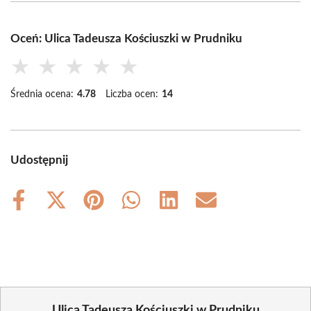
Oceń: Ulica Tadeusza Kościuszki w Prudniku
★
★
★
★
★
Średnia ocena:
4.78
Liczba ocen:
14
Udostępnij
Share
Share
Share
Share
Share
Share
on
on
on
on
on
on
Facebook
X
Pinterest
WhatsApp
LinkedIn
Email
(Twitter)
Ulica Tadeusza Kościuszki w Prudniku