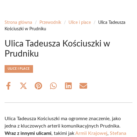
Strona główna
/
Przewodnik
/
Ulice i place
/
Ulica Tadeusza
Kościuszki w Prudniku
Ulica Tadeusza Kościuszki w
Prudniku
ULICE I PLACE
Share
Share
Share
Share
Share
Share
on
on
on
on
on
on
Facebook
X
Pinterest
WhatsApp
LinkedIn
Email
(Twitter)
Ulica Tadeusza Kościuszki ma ogromne znaczenie, jako
jedna z kluczowych arterii komunikacyjnych Prudnika.
Wraz z innymi ulicami
, takimi jak
Armii Krajowej
,
Stefana