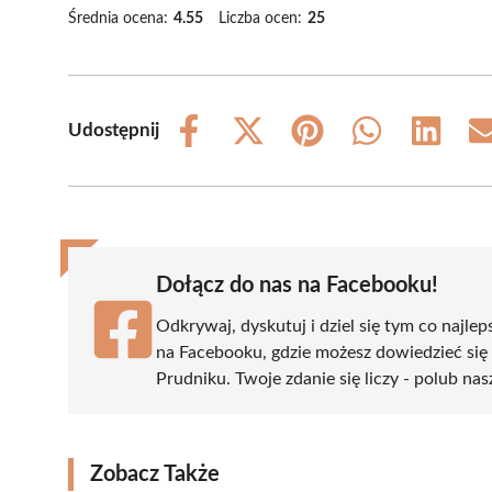
Średnia ocena:
4.55
Liczba ocen:
25
Udostępnij
Share
Share
Share
Share
Share
on
on
on
on
on
Facebook
X
Pinterest
WhatsApp
LinkedIn
(Twitter)
Dołącz do nas na Facebooku!
Odkrywaj, dyskutuj i dziel się tym co najlep
na Facebooku, gdzie możesz dowiedzieć się
Prudniku. Twoje zdanie się liczy - polub nas
Zobacz Także