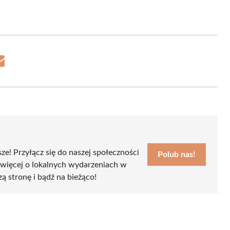
Share
on
Email
sze! Przyłącz się do naszej społeczności
Polub nas!
 więcej o lokalnych wydarzeniach w
zą stronę i bądź na bieżąco!