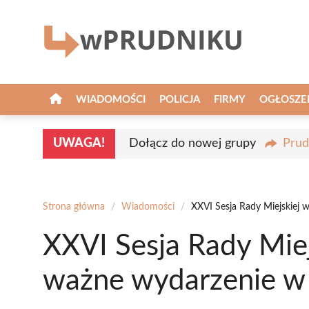
Przejdź
do
treści
WIADOMOŚCI
POLICJA
FIRMY
OGŁOSZE
UWAGA!
Dołącz do nowej grupy
Prud
Strona główna
/
Wiadomości
/
XXVI Sesja Rady Miejskiej 
XXVI Sesja Rady Miej
ważne wydarzenie w 