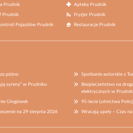
a Prudnik
Apteka Prudnik
f Prudnik
Fryzjer Prudnik
Kontroli Pojazdów Prudnik
Restauracje Prudnik
 za późno
Spotkanie autorskie z 
ją syreny” w Prudniku
Bezpieczeństwo na droga
elektrycznych w Prudni
inie Głogówek
95-lecie Lotnictwa Polic
zenie na 29 sierpnia 2026
Wracają upały – Czas na