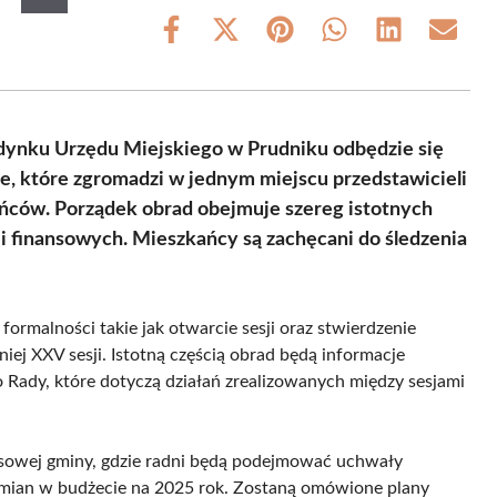
Share
Share
Share
Share
Share
Share
on
on
on
on
on
on
Facebook
X
Pinterest
WhatsApp
LinkedIn
Email
(Twitter)
udynku Urzędu Miejskiego w Prudniku odbędzie się
ie, które zgromadzi w jednym miejscu przedstawicieli
ńców. Porządek obrad obejmuje szereg istotnych
i finansowych. Mieszkańcy są zachęcani do śledzenia
 formalności takie jak otwarcie sesji oraz stwierdzenie
ej XXV sesji. Istotną częścią obrad będą informacje
Rady, które dotyczą działań zrealizowanych między sesjami
ansowej gminy, gdzie radni będą podejmować uchwały
 zmian w budżecie na 2025 rok. Zostaną omówione plany