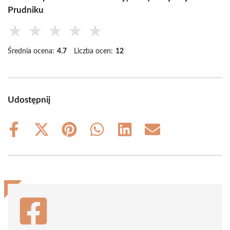
Prudniku
★
★
★
★
★
Średnia ocena:
4.7
Liczba ocen:
12
Udostępnij
Share
Share
Share
Share
Share
Share
on
on
on
on
on
on
Facebook
X
Pinterest
WhatsApp
LinkedIn
Email
(Twitter)