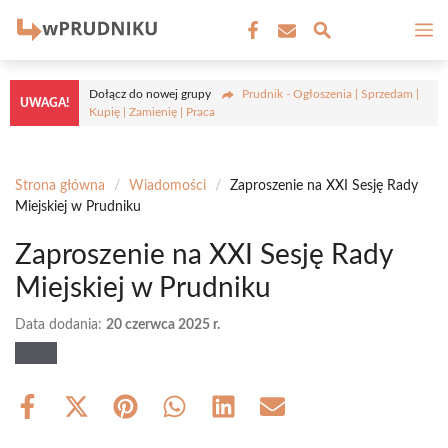
Przejdź
M
do
treści
Dołącz do nowej grupy
Prudnik - Ogłoszenia | Sprzedam |
UWAGA!
Kupię | Zamienię | Praca
Strona główna
/
Wiadomości
/
Zaproszenie na XXI Sesję Rady
Miejskiej w Prudniku
Zaproszenie na XXI Sesję Rady
Miejskiej w Prudniku
Data dodania:
20 czerwca 2025 r.
Share
Share
Share
Share
Share
Share
on
on
on
on
on
on
Facebook
X
Pinterest
WhatsApp
LinkedIn
Email