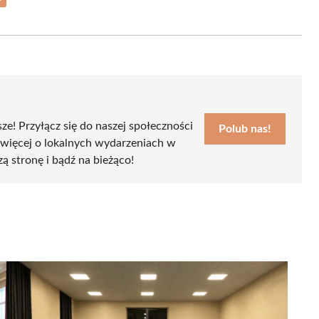
Share
on
Email
sze! Przyłącz się do naszej społeczności
Polub nas!
 więcej o lokalnych wydarzeniach w
zą stronę i bądź na bieżąco!