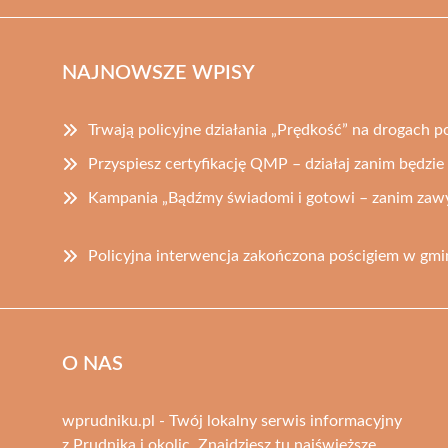
NAJNOWSZE WPISY
Trwają policyjne działania „Prędkość” na drogach 
Przyspiesz certyfikację QMP – działaj zanim będzie
Kampania „Bądźmy świadomi i gotowi – zanim zawy
Policyjna interwencja zakończona pościgiem w gm
O NAS
wprudniku.pl - Twój lokalny serwis informacyjny
z Prudnika i okolic. Znajdziesz tu najświeższe