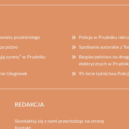
powiatu prudnickiego
Policja w Prudniku rekr
 za późno
Spotkanie autorskie z 
ją syreny” w Prudniku
Bezpieczeństwo na droga
elektrycznych w Prudni
inie Głogówek
95-lecie Lotnictwa Polic
REDAKCJA
Skontaktuj się z nami przechodząc na stronę
Kontakt