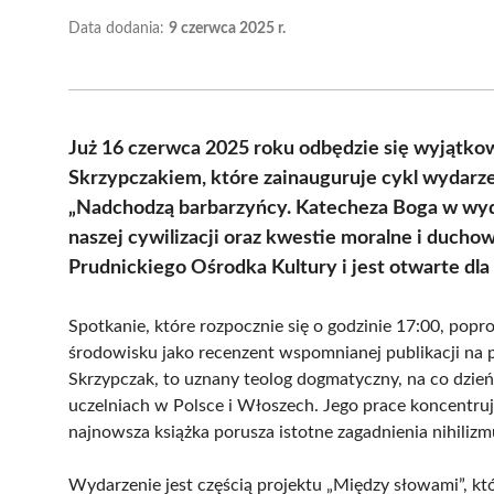
Data dodania:
9 czerwca 2025 r.
Już 16 czerwca 2025 roku odbędzie się wyjątkow
Skrzypczakiem, które zainauguruje cykl wydar
„Nadchodzą barbarzyńcy. Katecheza Boga w wyd
naszej cywilizacji oraz kwestie moralne i duchow
Prudnickiego Ośrodka Kultury i jest otwarte dl
Spotkanie, które rozpocznie się o godzinie 17:00, po
środowisku jako recenzent wspomnianej publikacji na po
Skrzypczak, to uznany teolog dogmatyczny, na co dzie
uczelniach w Polsce i Włoszech. Jego prace koncentrują si
najnowsza książka porusza istotne zagadnienia nihilizm
Wydarzenie jest częścią projektu „Między słowami”, kt