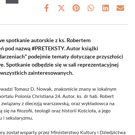
Share
Share
Share
Share
Share
Share
on
on
on
on
on
on
Facebook
X
Pinterest
WhatsApp
LinkedIn
Email
(Twitter)
e spotkanie autorskie z ks. Robertem
zeń pod nazwą #PRETEKSTY. Autor książki
arzeniach” podejmie tematy dotyczące przyszłości
e. Spotkanie odbędzie się w sali reprezentacyjnej
a wszystkich zainteresowanych.
prowadzi Tomasz D. Nowak, znakomicie znany w lokalnym
rtalu Polonia Christiana 24. Autor, ks. dr hab. Robert
ń związany z diecezją warszawską, oraz wykładowca na
ę na filozofii, teologii oraz historii Kościoła, a jego
u i sekularyzmu.
óry został wsparty przez Ministerstwo Kultury i Dziedzictwa