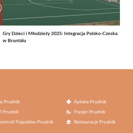
Gry Dzieci i Młodzieży 2025: Integracja Polsko-Czeska
w Bruntálu
a Prudnik
Apteka Prudnik
f Prudnik
Fryzjer Prudnik
Kontroli Pojazdów Prudnik
Restauracje Prudnik