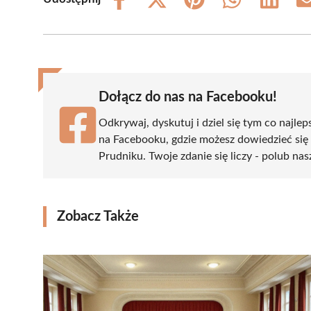
Share
Share
Share
Share
Share
on
on
on
on
on
Facebook
X
Pinterest
WhatsApp
LinkedIn
(Twitter)
Dołącz do nas na Facebooku!
Odkrywaj, dyskutuj i dziel się tym co najlep
na Facebooku, gdzie możesz dowiedzieć się
Prudniku. Twoje zdanie się liczy - polub nas
Zobacz Także