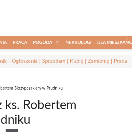
NIA
PRACA
POGODA
NEKROLOGI
DLA MIESZKAŃ
nik - Ogłoszenia | Sprzedam | Kupię | Zamienię | Praca
Robertem Skrzypczakiem w Prudniku
z ks. Robertem
udniku