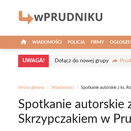
Przejdź
do
treści
WIADOMOŚCI
POLICJA
FIRMY
OGŁOSZE
UWAGA!
Dołącz do nowej grupy
Prud
Strona główna
/
Wiadomości
/
Spotkanie autorskie z ks. 
Spotkanie autorskie 
Skrzypczakiem w Pr