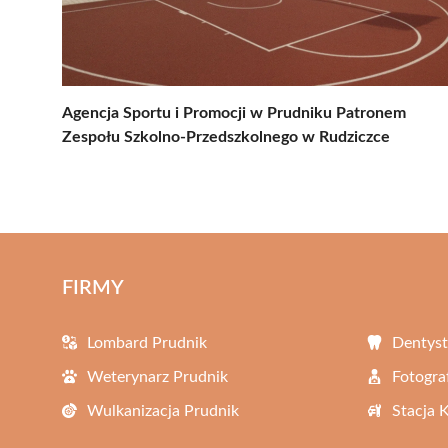
Agencja Sportu i Promocji w Prudniku Patronem
Zespołu Szkolno-Przedszkolnego w Rudziczce
FIRMY
Lombard Prudnik
Dentyst
Weterynarz Prudnik
Fotogra
Wulkanizacja Prudnik
Stacja 