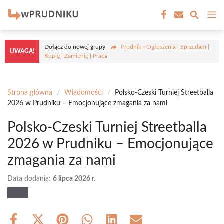
Przejdź
M
do
treści
Dołącz do nowej grupy
Prudnik - Ogłoszenia | Sprzedam |
UWAGA!
Kupię | Zamienię | Praca
Strona główna
/
Wiadomości
/
Polsko-Czeski Turniej Streetballa
2026 w Prudniku – Emocjonujące zmagania za nami
Polsko-Czeski Turniej Streetballa
2026 w Prudniku – Emocjonujące
zmagania za nami
Data dodania:
6 lipca 2026 r.
Share
Share
Share
Share
Share
Share