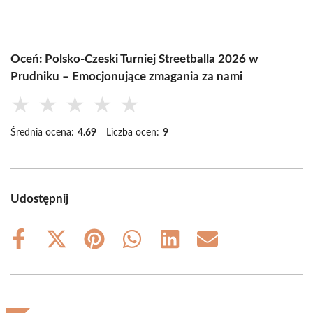
Oceń: Polsko-Czeski Turniej Streetballa 2026 w
Prudniku – Emocjonujące zmagania za nami
★
★
★
★
★
Średnia ocena:
4.69
Liczba ocen:
9
Udostępnij
Share
Share
Share
Share
Share
Share
on
on
on
on
on
on
Facebook
X
Pinterest
WhatsApp
LinkedIn
Email
(Twitter)