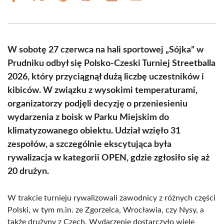
on
on
on
on
on
on
Facebook
X
Pinterest
WhatsApp
LinkedIn
Email
(Twitter)
W sobotę 27 czerwca na hali sportowej „Sójka” w
Prudniku odbył się Polsko-Czeski Turniej Streetballa
2026, który przyciągnął dużą liczbę uczestników i
kibiców. W związku z wysokimi temperaturami,
organizatorzy podjęli decyzję o przeniesieniu
wydarzenia z boisk w Parku Miejskim do
klimatyzowanego obiektu. Udział wzięło 31
zespołów, a szczególnie ekscytująca była
rywalizacja w kategorii OPEN, gdzie zgłosiło się aż
20 drużyn.
W trakcie turnieju rywalizowali zawodnicy z różnych części
Polski, w tym m.in. ze Zgorzelca, Wrocławia, czy Nysy, a
także drużyny z Czech. Wydarzenie dostarczyło wiele