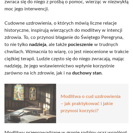
zwraca się do niego z prośbą o pomoc, wierząc w niezwykłą
moc jego interwencji.
Cudowne uzdrowienia, o których mówią liczne relacje
historyczne, inspirują wierzących do modlitwy w intencji
zdrowia. To, co przynosi błaganie do Świętego Peregryna,
to nie tylko
nadzieja
, ale także
pocieszenie
w trudnych
chwilach. Wzmacnia to wiarę, co jest nieocenione w trakcie
ciężkiej terapii. Ludzie często się do niego zwracają, mając
nadzieję, że jego wstawiennictwo wpłynie korzystnie
zarówno na ich zdrowie, jak i na
duchowy stan
.
Modlitwa o cud uzdrowienia
– jak praktykować i jakie
przynosi korzyści?
Modlitwy przeprowadzane w gronie rodziny oraz wspólnot