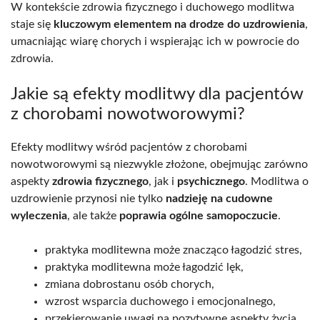
W kontekście zdrowia fizycznego i duchowego modlitwa
staje się
kluczowym elementem na drodze do uzdrowienia
,
umacniając wiarę chorych i wspierając ich w powrocie do
zdrowia.
Jakie są efekty modlitwy dla pacjentów
z chorobami nowotworowymi?
Efekty modlitwy wśród pacjentów z chorobami
nowotworowymi są niezwykle złożone, obejmując zarówno
aspekty
zdrowia fizycznego
, jak i
psychicznego
. Modlitwa o
uzdrowienie przynosi nie tylko
nadzieję na cudowne
wyleczenia
, ale także
poprawia ogólne samopoczucie
.
praktyka modlitewna może znacząco łagodzić stres,
praktyka modlitewna może łagodzić lęk,
zmiana dobrostanu osób chorych,
wzrost wsparcia duchowego i emocjonalnego,
przekierowanie uwagi na pozytywne aspekty życia.