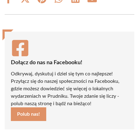
Share
Share
Share
Share
Share
Share
on
on
on
on
on
on
Facebook
X
Pinterest
WhatsApp
LinkedIn
Email
(Twitter)
Dołącz do nas na Facebooku!
Odkrywaj, dyskutuj i dziel się tym co najlepsze!
Przyłącz się do naszej społeczności na Facebooku,
gdzie możesz dowiedzieć się więcej o lokalnych
wydarzeniach w Prudniku. Twoje zdanie się liczy -
polub naszą stronę i bądź na bieżąco!
Polub nas!