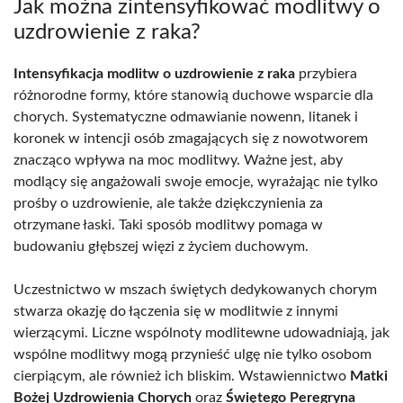
Jak można zintensyfikować modlitwy o
uzdrowienie z raka?
Intensyfikacja modlitw o uzdrowienie z raka
przybiera
różnorodne formy, które stanowią duchowe wsparcie dla
chorych. Systematyczne odmawianie nowenn, litanek i
koronek w intencji osób zmagających się z nowotworem
znacząco wpływa na moc modlitwy. Ważne jest, aby
modlący się angażowali swoje emocje, wyrażając nie tylko
prośby o uzdrowienie, ale także dziękczynienia za
otrzymane łaski. Taki sposób modlitwy pomaga w
budowaniu głębszej więzi z życiem duchowym.
Uczestnictwo w mszach świętych dedykowanych chorym
stwarza okazję do łączenia się w modlitwie z innymi
wierzącymi. Liczne wspólnoty modlitewne udowadniają, jak
wspólne modlitwy mogą przynieść ulgę nie tylko osobom
cierpiącym, ale również ich bliskim. Wstawiennictwo
Matki
Bożej Uzdrowienia Chorych
oraz
Świętego Peregryna