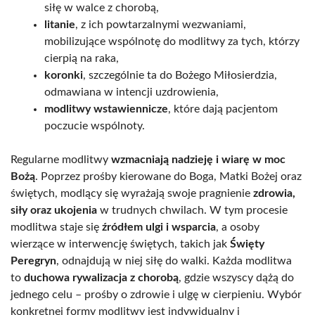
siłę w walce z chorobą,
litanie
, z ich powtarzalnymi wezwaniami,
mobilizujące wspólnotę do modlitwy za tych, którzy
cierpią na raka,
koronki
, szczególnie ta do Bożego Miłosierdzia,
odmawiana w intencji uzdrowienia,
modlitwy wstawiennicze
, które dają pacjentom
poczucie wspólnoty.
Regularne modlitwy
wzmacniają nadzieję i wiarę w moc
Bożą
. Poprzez prośby kierowane do Boga, Matki Bożej oraz
świętych, modlący się wyrażają swoje pragnienie
zdrowia,
siły oraz ukojenia
w trudnych chwilach. W tym procesie
modlitwa staje się
źródłem ulgi i wsparcia
, a osoby
wierzące w interwencję świętych, takich jak
Święty
Peregryn
, odnajdują w niej siłę do walki. Każda modlitwa
to
duchowa rywalizacja z chorobą
, gdzie wszyscy dążą do
jednego celu – prośby o zdrowie i ulgę w cierpieniu. Wybór
konkretnej formy modlitwy jest indywidualny i