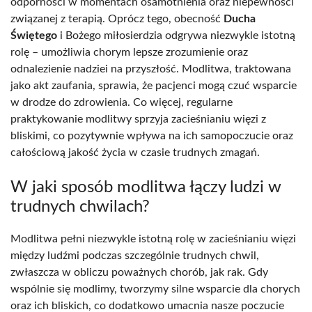
odporności w momentach osamotnienia oraz niepewności
związanej z terapią. Oprócz tego, obecność
Ducha
Świętego
i Bożego miłosierdzia odgrywa niezwykle istotną
rolę – umożliwia chorym lepsze zrozumienie oraz
odnalezienie nadziei na przyszłość. Modlitwa, traktowana
jako akt zaufania, sprawia, że pacjenci mogą czuć wsparcie
w drodze do zdrowienia. Co więcej, regularne
praktykowanie modlitwy sprzyja zacieśnianiu więzi z
bliskimi, co pozytywnie wpływa na ich samopoczucie oraz
całościową jakość życia w czasie trudnych zmagań.
W jaki sposób modlitwa łączy ludzi w
trudnych chwilach?
Modlitwa pełni niezwykle istotną rolę w zacieśnianiu więzi
między ludźmi podczas szczególnie trudnych chwil,
zwłaszcza w obliczu poważnych chorób, jak rak. Gdy
wspólnie się modlimy, tworzymy silne wsparcie dla chorych
oraz ich bliskich, co dodatkowo umacnia nasze poczucie