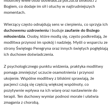
modlitwy wiele osób doświadcza poczucia bliskości z
Bogiem, co dodaje im sił i otuchy w najtrudniejszych
momentach.
Wierzący często odnajdują sens w cierpieniu, co sprzyja ich
duchowemu uzdrowieniu
i buduje
zaufanie do Bożego
miłosierdzia
. Osoby, które modlą się, często podkreślają, że
modlitwa przynosi im spokój i nadzieję. Myśli o wsparciu ze
strony Świętego Peregryna oraz innych świętych pogłębiają
ich duchowe doświadczenia.
Z psychologicznego punktu widzenia, praktyka modlitwy
pomaga zmniejszyć uczucie osamotnienia i przynosi
ukojenie. Wspólne modlitwy z bliskimi sprawiają, że
pacjenci czują się częścią większej wspólnoty, co
pozytywnie wpływa na ich wiarę oraz nastawienie do
terapii. Ten duchowy wymiar podnosi morale i ułatwia
zmagania z chorobą.