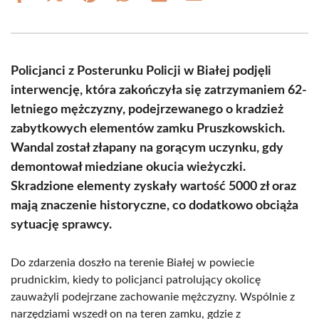
on
on
on
on
on
on
Facebook
X
Pinterest
WhatsApp
LinkedIn
Email
(Twitter)
Policjanci z Posterunku Policji w Białej podjęli
interwencję, która zakończyła się zatrzymaniem 62-
letniego mężczyzny, podejrzewanego o kradzież
zabytkowych elementów zamku Pruszkowskich.
Wandal został złapany na gorącym uczynku, gdy
demontował miedziane okucia wieżyczki.
Skradzione elementy zyskały wartość 5000 zł oraz
mają znaczenie historyczne, co dodatkowo obciąża
sytuację sprawcy.
Do zdarzenia doszło na terenie Białej w powiecie
prudnickim, kiedy to policjanci patrolujący okolicę
zauważyli podejrzane zachowanie mężczyzny. Wspólnie z
narzędziami wszedł on na teren zamku, gdzie z