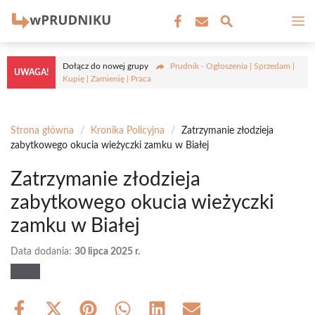
Przejdź
M
do
treści
Dołącz do nowej grupy
Prudnik - Ogłoszenia | Sprzedam |
UWAGA!
Kupię | Zamienię | Praca
Strona główna
/
Kronika Policyjna
/
Zatrzymanie złodzieja
zabytkowego okucia wieżyczki zamku w Białej
Zatrzymanie złodzieja
zabytkowego okucia wieżyczki
zamku w Białej
Data dodania:
30 lipca 2025 r.
Share
Share
Share
Share
Share
Share