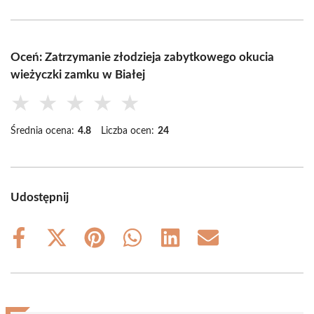
Oceń: Zatrzymanie złodzieja zabytkowego okucia
wieżyczki zamku w Białej
★
★
★
★
★
Średnia ocena:
4.8
Liczba ocen:
24
Udostępnij
Share
Share
Share
Share
Share
Share
on
on
on
on
on
on
Facebook
X
Pinterest
WhatsApp
LinkedIn
Email
(Twitter)