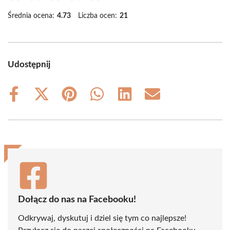
Średnia ocena:
4.73
Liczba ocen:
21
Udostępnij
Share
Share
Share
Share
Share
Share
on
on
on
on
on
on
Facebook
X
Pinterest
WhatsApp
LinkedIn
Email
(Twitter)
Dołącz do nas na Facebooku!
Odkrywaj, dyskutuj i dziel się tym co najlepsze!