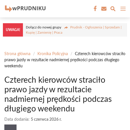
Przejdź
M
do
treści
Dołącz do nowej grupy
Prudnik - Ogłoszenia | Sprzedam |
UWAGA!
Kupię | Zamienię | Praca
Strona główna
/
Kronika Policyjna
/
Czterech kierowców straciło
prawo jazdy w rezultacie nadmiernej prędkości podczas długiego
weekendu
Czterech kierowców straciło
prawo jazdy w rezultacie
nadmiernej prędkości podczas
długiego weekendu
Data dodania:
5 czerwca 2026 r.