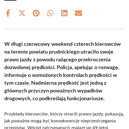
Share
Share
Share
Share
Share
Share
on
on
on
on
on
on
Facebook
X
Pinterest
WhatsApp
LinkedIn
Email
(Twitter)
W długi czerwcowy weekend czterech kierowców
na terenie powiatu prudnickiego utraciło swoje
prawo jazdy z powodu rażącego przekroczenia
dozwolonej prędkości. Policja, apelując o rozwagę,
informuje o wzmożonych kontrolach prędkości w
tym czasie. Nadmierna prędkość jest jedną z
głównych przyczyn poważnych wypadków
drogowych, co podkreślają funkcjonariusze.
Przykłady kierowców, którzy stracili prawo jazdy, pokazują,
jak poważne mogą być konsekwencje nieprzestrzegania
przepisów. Wśród zatrzymanych znalazł się 49-letni