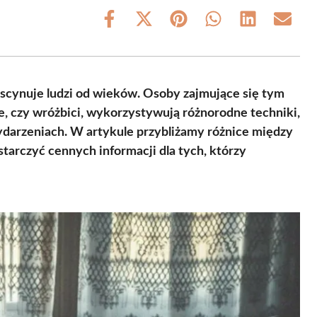
Share
Share
Share
Share
Share
Share
on
on
on
on
on
on
Facebook
X
Pinterest
WhatsApp
LinkedIn
Email
(Twitter)
ascynuje ludzi od wieków. Osoby zajmujące się tym
e, czy wróżbici, wykorzystywują różnorodne techniki,
ydarzeniach. W artykule przybliżamy różnice między
tarczyć cennych informacji dla tych, którzy