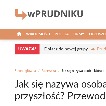
Przejdź
do
treści
WIADOMOŚCI
POLICJA
FIRMY
OGŁOSZE
UWAGA!
Dołącz do nowej grupy
Prud
Strona główna
/
Rozrywka
/
Jak się nazywa osoba, która p
Jak się nazywa osob
przyszłość? Przewod