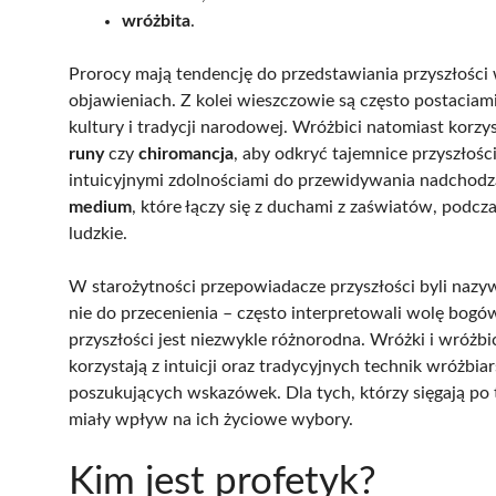
wróżbita
.
Prorocy mają tendencję do przedstawiania przyszłości w
objawieniach. Z kolei wieszczowie są często postaciami 
kultury i tradycji narodowej. Wróżbici natomiast korzy
runy
czy
chiromancja
, aby odkryć tajemnice przyszłośc
intuicyjnymi zdolnościami do przewidywania nadchodzą
medium
, które łączy się z duchami z zaświatów, podcz
ludzkie.
W starożytności przepowiadacze przyszłości byli naz
nie do przecenienia – często interpretowali wolę bog
przyszłości jest niezwykle różnorodna. Wróżki i wróżbi
korzystają z intuicji oraz tradycyjnych technik wróżbiar
poszukujących wskazówek. Dla tych, którzy sięgają po t
miały wpływ na ich życiowe wybory.
Kim jest profetyk?