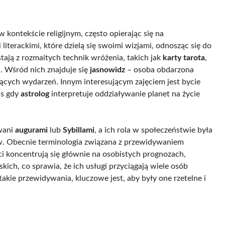
 kontekście religijnym, często opierając się na
literackimi, które dzielą się swoimi wizjami, odnosząc się do
stają z rozmaitych technik wróżenia, takich jak
karty tarota
,
i. Wśród nich znajduje się
jasnowidz
– osoba obdarzona
cych wydarzeń. Innym interesującym zajęciem jest bycie
as gdy
astrolog
interpretuje oddziaływanie planet na życie
ywani
augurami
lub
Sybillami
, a ich rola w społeczeństwie była
ów. Obecnie terminologia związana z przewidywaniem
ci koncentrują się głównie na osobistych prognozach,
skich, co sprawia, że ich usługi przyciągają wiele osób
akie przewidywania, kluczowe jest, aby były one rzetelne i