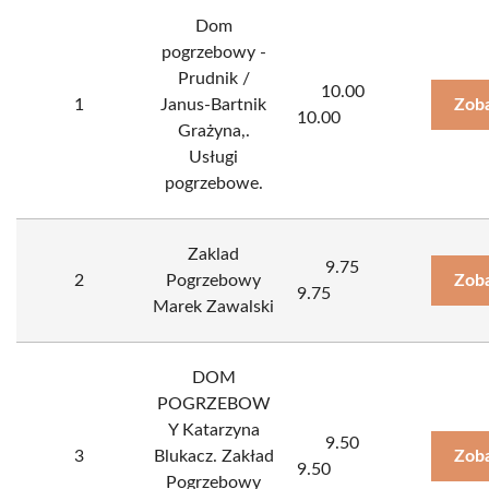
Dom
pogrzebowy -
Prudnik /
10.00
1
Janus-Bartnik
Zoba
10.00
Grażyna,.
Usługi
pogrzebowe.
Zaklad
9.75
2
Pogrzebowy
Zoba
9.75
Marek Zawalski
DOM
POGRZEBOW
Y Katarzyna
9.50
3
Blukacz. Zakład
Zoba
9.50
Pogrzebowy