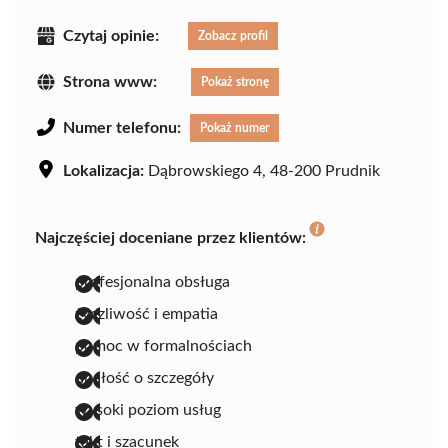
Czytaj opinie:
Zobacz profil
Strona www:
Pokaż stronę
Numer telefonu:
Pokaż numer
Lokalizacja:
Dąbrowskiego 4, 48-200 Prudnik
Najczęściej doceniane przez klientów:
profesjonalna obsługa
życzliwość i empatia
pomoc w formalnościach
dbałość o szczegóły
wysoki poziom usług
takt i szacunek