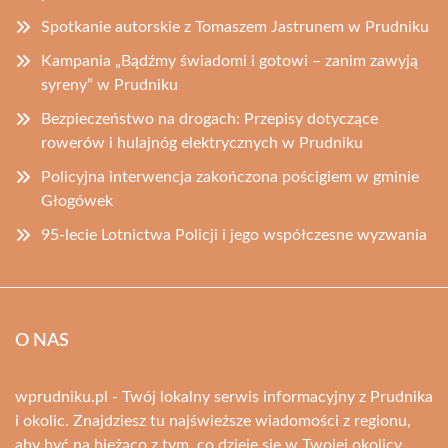
Spotkanie autorskie z Tomaszem Jastrunem w Prudniku
Kampania „Bądźmy świadomi i gotowi – zanim zawyją
syreny” w Prudniku
Bezpieczeństwo na drogach: Przepisy dotyczące
rowerów i hulajnóg elektrycznych w Prudniku
Policyjna interwencja zakończona pościgiem w gminie
Głogówek
95-lecie Lotnictwa Policji i jego współczesne wyzwania
O NAS
wprudniku.pl - Twój lokalny serwis informacyjny z Prudnika
i okolic. Znajdziesz tu najświeższe wiadomości z regionu,
aby być na bieżąco z tym, co dzieje się w Twojej okolicy.