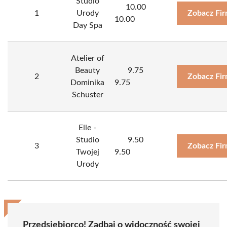
Studio
10.00
1
Urody
Zobacz Fi
10.00
Day Spa
Atelier of
Beauty
9.75
2
Zobacz Fi
Dominika
9.75
Schuster
Elle -
Studio
9.50
3
Zobacz Fi
Twojej
9.50
Urody
Przedsiębiorco! Zadbaj o widoczność swojej