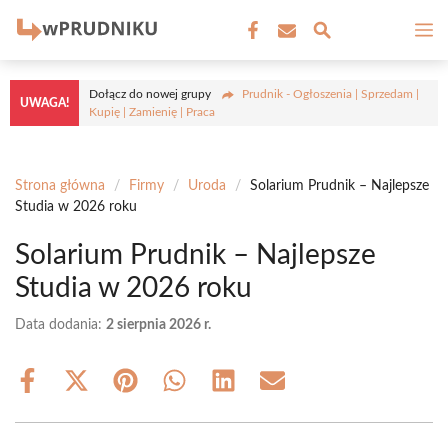
Przejdź
M
do
treści
Dołącz do nowej grupy
Prudnik - Ogłoszenia | Sprzedam |
UWAGA!
Kupię | Zamienię | Praca
Strona główna
/
Firmy
/
Uroda
/
Solarium Prudnik – Najlepsze
Studia w 2026 roku
Solarium Prudnik – Najlepsze
Studia w 2026 roku
Data dodania:
2 sierpnia 2026 r.
Share
Share
Share
Share
Share
Share
on
on
on
on
on
on
Facebook
X
Pinterest
WhatsApp
LinkedIn
Email