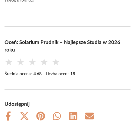
Więcej Informacji
Oceń: Solarium Prudnik – Najlepsze Studia w 2026
roku
★
★
★
★
★
Średnia ocena:
4.68
Liczba ocen:
18
Udostępnij
Share
Share
Share
Share
Share
Share
on
on
on
on
on
on
Facebook
X
Pinterest
WhatsApp
LinkedIn
Email