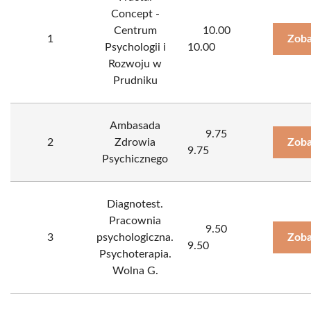
Concept -
Centrum
10.00
1
Zoba
Psychologii i
10.00
Rozwoju w
Prudniku
Ambasada
9.75
2
Zdrowia
Zoba
9.75
Psychicznego
Diagnotest.
Pracownia
9.50
3
psychologiczna.
Zoba
9.50
Psychoterapia.
Wolna G.