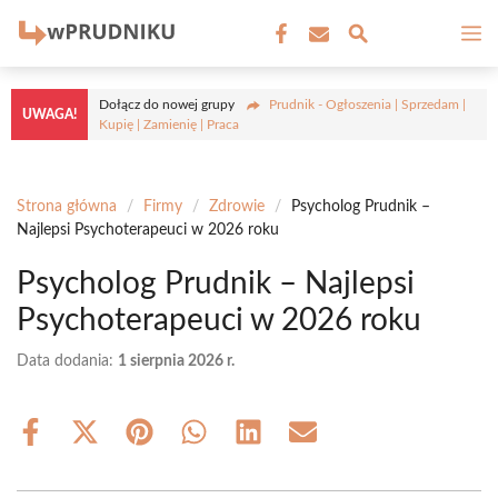
Przejdź
M
do
treści
Dołącz do nowej grupy
Prudnik - Ogłoszenia | Sprzedam |
UWAGA!
Kupię | Zamienię | Praca
Strona główna
/
Firmy
/
Zdrowie
/
Psycholog Prudnik –
Najlepsi Psychoterapeuci w 2026 roku
Psycholog Prudnik – Najlepsi
Psychoterapeuci w 2026 roku
Data dodania:
1 sierpnia 2026 r.
Share
Share
Share
Share
Share
Share
on
on
on
on
on
on
Facebook
X
Pinterest
WhatsApp
LinkedIn
Email
(Twitter)