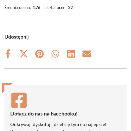
Średnia ocena:
4.76
Liczba ocen:
22
Udostępnij
Share
Share
Share
Share
Share
Share
on
on
on
on
on
on
Facebook
X
Pinterest
WhatsApp
LinkedIn
Email
(Twitter)
Dołącz do nas na Facebooku!
Odkrywaj, dyskutuj i dziel się tym co najlepsze!