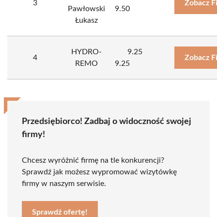
3
Zobacz F
Pawłowski
9.50
Łukasz
HYDRO-
9.25
4
Zobacz F
REMO
9.25
Przedsiębiorco! Zadbaj o widoczność swojej
firmy!
Chcesz wyróżnić firmę na tle konkurencji?
Sprawdź jak możesz wypromować wizytówkę
firmy w naszym serwisie.
Sprawdź ofertę!