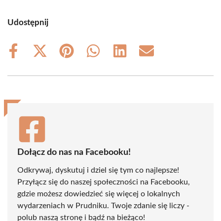
Udostępnij
Share
Share
Share
Share
Share
Share
on
on
on
on
on
on
Facebook
X
Pinterest
WhatsApp
LinkedIn
Email
(Twitter)
Dołącz do nas na Facebooku!
Odkrywaj, dyskutuj i dziel się tym co najlepsze!
Przyłącz się do naszej społeczności na Facebooku,
gdzie możesz dowiedzieć się więcej o lokalnych
wydarzeniach w Prudniku. Twoje zdanie się liczy -
polub naszą stronę i bądź na bieżąco!