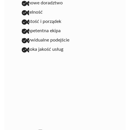
fachowe doradztwo
rzetelność
czystość i porządek
kompetentna ekipa
indywidualne podejście
wysoka jakość usług