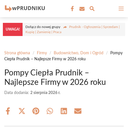
Przejdź
M
do
treści
Dołącz do nowej grupy
Prudnik - Ogłoszenia | Sprzedam |
UWAGA!
Kupię | Zamienię | Praca
Strona główna
/
Firmy
/
Budownictwo, Dom i Ogród
/
Pompy
Ciepła Prudnik – Najlepsze Firmy w 2026 roku
Pompy Ciepła Prudnik –
Najlepsze Firmy w 2026 roku
Data dodania:
2 sierpnia 2026 r.
Share
Share
Share
Share
Share
Share
on
on
on
on
on
on
Facebook
X
Pinterest
WhatsApp
LinkedIn
Email
(Twitter)