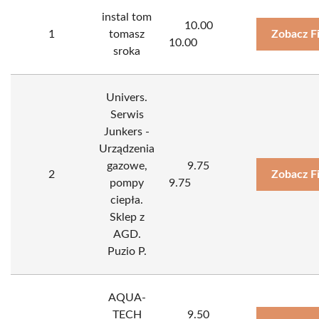
instal tom
10.00
1
tomasz
Zobacz F
10.00
sroka
Univers.
Serwis
Junkers -
Urządzenia
gazowe,
9.75
2
Zobacz F
pompy
9.75
ciepła.
Sklep z
AGD.
Puzio P.
AQUA-
TECH
9.50