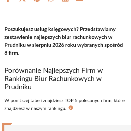
Share
Share
Share
Share
Share
Share
on
on
on
on
on
on
Facebook
X
Pinterest
WhatsApp
LinkedIn
Email
(Twitter)
Poszukujesz usług księgowych? Przedstawiamy
zestawienie najlepszych biur rachunkowych w
Prudniku w sierpniu 2026 roku wybranych spośród
8 firm.
Porównanie Najlepszych Firm w
Rankingu Biur Rachunkowych w
Prudniku
W poniższej tabeli znajdziesz TOP 5 polecanych firm, które
znajdziesz w naszym rankingu.