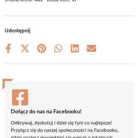
Udostępnij
Share
Share
Share
Share
Share
Share
on
on
on
on
on
on
Facebook
X
Pinterest
WhatsApp
LinkedIn
Email
(Twitter)
Dołącz do nas na Facebooku!
Odkrywaj, dyskutuj i dziel się tym co najlepsze!
Przyłącz się do naszej społeczności na Facebooku,
gdzie możesz dowiedzieć się więcej o lokalnych