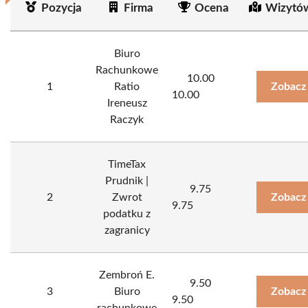
Pozycja
Firma
Ocena
Wizytó
Biuro
Rachunkowe
10.00
1
Ratio
Zobacz
10.00
Ireneusz
Raczyk
TimeTax
Prudnik |
9.75
2
Zwrot
Zobacz
9.75
podatku z
zagranicy
Zembroń E.
9.50
3
Biuro
Zobacz
9.50