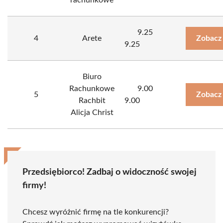
rachunkowe
9.25
4
Arete
Zobacz
9.25
Biuro
Rachunkowe
9.00
5
Zobacz
Rachbit
9.00
Alicja Christ
Przedsiębiorco! Zadbaj o widoczność swojej
firmy!
Chcesz wyróżnić firmę na tle konkurencji?