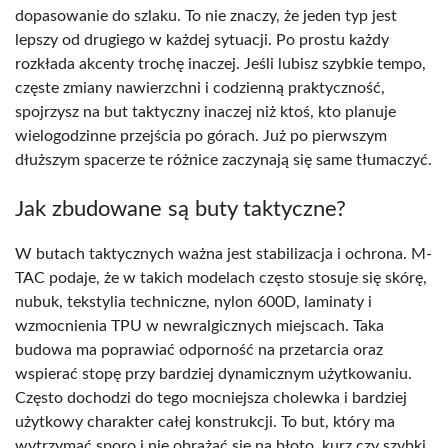
dopasowanie do szlaku. To nie znaczy, że jeden typ jest
lepszy od drugiego w każdej sytuacji. Po prostu każdy
rozkłada akcenty trochę inaczej. Jeśli lubisz szybkie tempo,
częste zmiany nawierzchni i codzienną praktyczność,
spojrzysz na but taktyczny inaczej niż ktoś, kto planuje
wielogodzinne przejścia po górach. Już po pierwszym
dłuższym spacerze te różnice zaczynają się same tłumaczyć.
Jak zbudowane są buty taktyczne?
W butach taktycznych ważna jest stabilizacja i ochrona. M-
TAC podaje, że w takich modelach często stosuje się skórę,
nubuk, tekstylia techniczne, nylon 600D, laminaty i
wzmocnienia TPU w newralgicznych miejscach. Taka
budowa ma poprawiać odporność na przetarcia oraz
wspierać stopę przy bardziej dynamicznym użytkowaniu.
Często dochodzi do tego mocniejsza cholewka i bardziej
użytkowy charakter całej konstrukcji. To but, który ma
wytrzymać sporo i nie obrażać się na błoto, kurz czy szybki