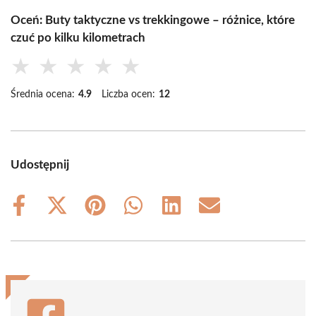
Oceń: Buty taktyczne vs trekkingowe – różnice, które
czuć po kilku kilometrach
★
★
★
★
★
Średnia ocena:
4.9
Liczba ocen:
12
Udostępnij
Share
Share
Share
Share
Share
Share
on
on
on
on
on
on
Facebook
X
Pinterest
WhatsApp
LinkedIn
Email
(Twitter)