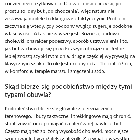
codziennego użytkowania. Dla wielu osób liczy się po
prostu solidny but „do chodzenia”, więc naturalnie
zestawiają modele trekkingowe z taktycznymi. Problem
zaczyna się wtedy, gdy podobny wygląd sugeruje podobne
właściwości. A tak nie zawsze jest. Różni się budowa
cholewki, charakter podeszwy, sposób usztywnienia i to,
jak but zachowuje się przy dłuższym obciążeniu. Jedne
lepiej znoszą szybki rytm dnia, drugie częściej wygrywają na
klasycznym szlaku. To nie jest drobny detal. To robi różnicę
w komforcie, tempie marszu i zmęczeniu stóp.
Skąd bierze się podobieństwo między tymi
typami obuwia?
Podobieństwo bierze się głównie z przeznaczenia
terenowego. I buty taktyczne, i trekkingowe mają chronić,
stabilizować oraz pomagać na nierównej nawierzchni.
Często mają też zbliżoną wysokość cholewki, mocniejsze
sznurowanie i wyraźniejszy bieżnik. Z zewnątrz wszystko