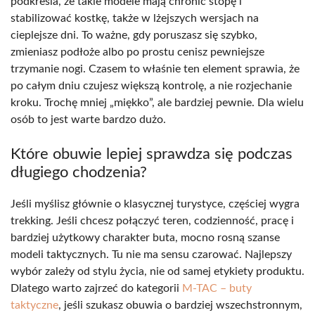
podkreśla, że takie modele mają chronić stopę i
stabilizować kostkę, także w lżejszych wersjach na
cieplejsze dni. To ważne, gdy poruszasz się szybko,
zmieniasz podłoże albo po prostu cenisz pewniejsze
trzymanie nogi. Czasem to właśnie ten element sprawia, że
po całym dniu czujesz większą kontrolę, a nie rozjechanie
kroku. Trochę mniej „miękko”, ale bardziej pewnie. Dla wielu
osób to jest warte bardzo dużo.
Które obuwie lepiej sprawdza się podczas
długiego chodzenia?
Jeśli myślisz głównie o klasycznej turystyce, częściej wygra
trekking. Jeśli chcesz połączyć teren, codzienność, pracę i
bardziej użytkowy charakter buta, mocno rosną szanse
modeli taktycznych. Tu nie ma sensu czarować. Najlepszy
wybór zależy od stylu życia, nie od samej etykiety produktu.
Dlatego warto zajrzeć do kategorii
M-TAC – buty
taktyczne
, jeśli szukasz obuwia o bardziej wszechstronnym,