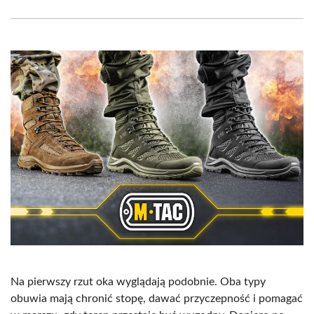
Facebook
X
Pinterest
WhatsApp
LinkedIn
Email
(Twitter)
Na pierwszy rzut oka wyglądają podobnie. Oba typy
obuwia mają chronić stopę, dawać przyczepność i pomagać