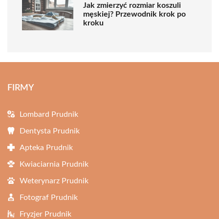
Jak zmierzyć rozmiar koszuli
męskiej? Przewodnik krok po
kroku
FIRMY
Lombard Prudnik
Dentysta Prudnik
Apteka Prudnik
Kwiaciarnia Prudnik
Weterynarz Prudnik
Fotograf Prudnik
Fryzjer Prudnik