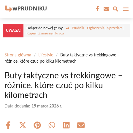
Przejdź
M
do
treści
Dołącz do nowej grupy
Prudnik - Ogłoszenia | Sprzedam |
UWAGA!
Kupię | Zamienię | Praca
Strona główna
/
Lifestyle
/
Buty taktyczne vs trekkingowe –
różnice, które czuć po kilku kilometrach
Buty taktyczne vs trekkingowe –
różnice, które czuć po kilku
kilometrach
Data dodania:
19 marca 2026 r.
Share
Share
Share
Share
Share
Share
on
on
on
on
on
on